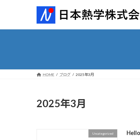
コ
ナ
ン
ビ
テ
ゲ
ン
ー
ツ
シ
へ
ョ
ス
ン
キ
に
ッ
移
プ
動
HOME
ブログ
2025年3月
2025年3月
Hello
Uncategorized